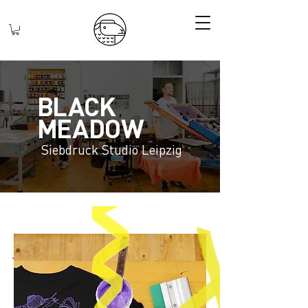
B
L
A
C
K
M
EA
D
OW
Siebdruck Studio Leipzig
WAS KÖNNEN WIR FÜR
EUCH TUN?