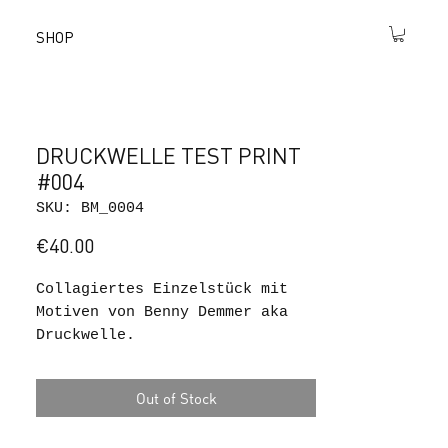
SHOP
DRUCKWELLE TEST PRINT
#004
SKU: BM_0004
Price
€40.00
Collagiertes Einzelstück mit
Motiven von Benny Demmer aka
Druckwelle.
Alle Test Prints sind Teil des
Out of Stock
Siebdruck Prozesses. Jeder
Druck dieser Serie ist ein