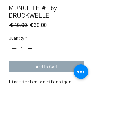
MONOLITH #1 by
DRUCKWELLE
Regular
Sale
 €40.00 
€30.00
Price
Price
Quantity
*
Add to Cart
Limitierter dreifarbiger
Kunstdruck. Designed by
Druckwelle, handgedruckt von
uns.
Version #1
Nummeriert, signiert und
geprägt.